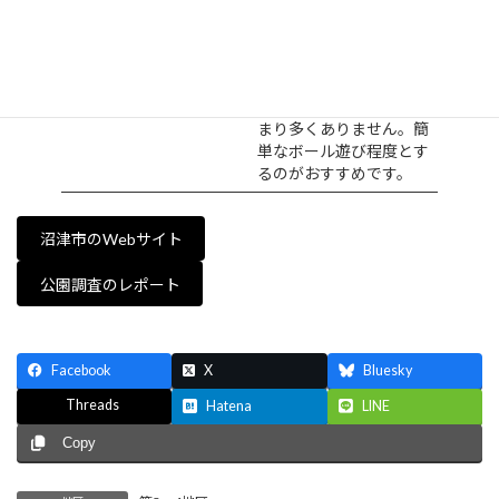
公園全体は低めのフェン
スで囲まれています。遊
具が置かれているスペー
スが多く、ボール遊びが
コメント
できそうなスペースがあ
まり多くありません。簡
単なボール遊び程度とす
るのがおすすめです。
沼津市のWebサイト
公園調査のレポート
Facebook
X
Bluesky
Threads
Hatena
LINE
Copy