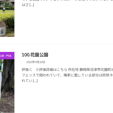
はさ […]
100.花園公園
金岡・門池
2022年9月26日
評価 C ※評価詳細はこちら 所在地 静岡県沼津市花園町6-
フェンスで囲われていて、隣家に面している部分は防球
れてい […]