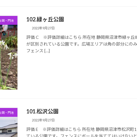
102.緑ヶ丘公園
金岡・門池
2022年9月27日
評価 C ※評価詳細はこちら 所在地 静岡県沼津市緑ヶ丘8 
が区別されている公園です。広場エリアは角の部分にの
フェンス […]
101.松沢公園
金岡・門池
2022年9月27日
評価 E ※評価詳細はこちら 所在地 静岡県沼津市松沢町17
ている公園です。フェンスにボールを当ててはいけない