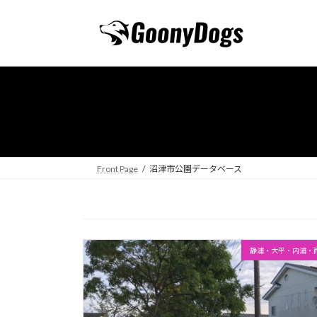
コ
ナ
ン
ビ
テ
ゲ
ン
ー
ツ
シ
へ
ョ
ス
ン
キ
に
ッ
移
プ
動
Front Page
沼津市公園データベース
静浦・大平・内浦・