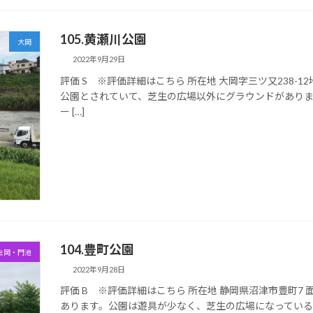
105.黄瀬川公園
大岡
2022年9月29日
評価 S ※評価詳細はこちら 所在地 大岡字三ツ又238-12
公園とされていて、芝生の広場以外にグラウンドがあり
ー […]
104.豊町公園
金岡・門池
2022年9月28日
評価 B ※評価詳細はこちら 所在地 静岡県沼津市豊町7 面
あります。公園は遊具が少なく、芝生の広場になってい