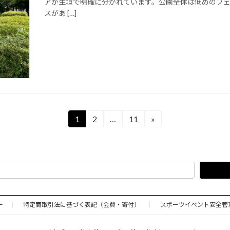
アが生垣で明確に分かれています。公園全体は低めのフ
スがあ […]
1
2
…
11
»
固
固
固
定
定
定
ペ
ペ
ペ
ー
ー
ー
ジ
ジ
ジ
ー
特定商取引法に基づく表記（会費・寄付）
スポーツイベント安全管