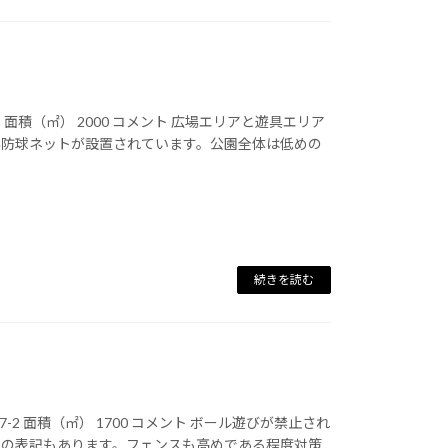
面積（㎡） 2000 コメント 広場エリアと遊具エリア
み防球ネットが設置されています。公園全体は低めの
続きを読む
-2 面積（㎡） 1700 コメント ボール遊びが禁止され
との表記もあります。フェンスも高めである程度対策