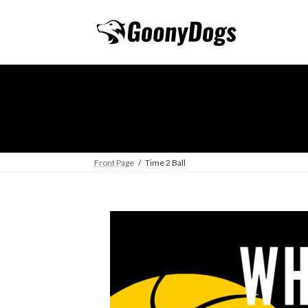
コ
ナ
ン
ビ
テ
ゲ
ン
ー
ツ
シ
へ
ョ
ス
ン
キ
に
ッ
移
プ
動
Front Page
Time 2 Ball