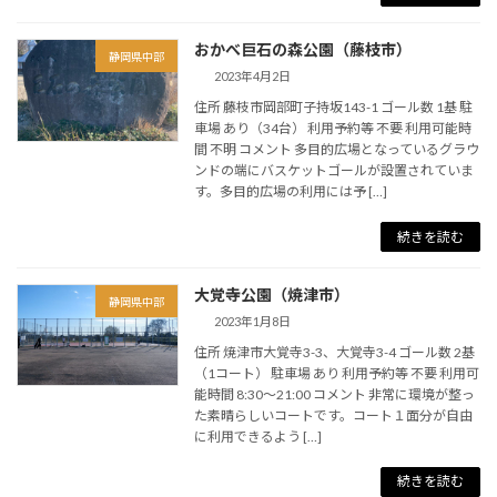
おかべ巨石の森公園（藤枝市）
静岡県中部
2023年4月2日
住所 藤枝市岡部町子持坂143-1 ゴール数 1基 駐
車場 あり（34台） 利用予約等 不要 利用可能時
間 不明 コメント 多目的広場となっているグラウ
ンドの端にバスケットゴールが設置されていま
す。多目的広場の利用には予 […]
続きを読む
大覚寺公園（焼津市）
静岡県中部
2023年1月8日
住所 焼津市大覚寺3-3、大覚寺3-4 ゴール数 2基
（1コート） 駐車場 あり 利用予約等 不要 利用可
能時間 8:30～21:00 コメント 非常に環境が整っ
た素晴らしいコートです。コート１面分が自由
に利用できるよう […]
続きを読む