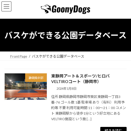
コ
ナ
ン
ビ
テ
ゲ
ン
ー
ツ
シ
へ
ョ
バスケができる公園データベース
ス
ン
キ
に
ッ
移
プ
動
Front Page
バスケができる公園データベース
東静岡アート＆スポーツ/ヒロバ
静岡県中部
VELTIROコート（静岡市）
2024年1月8日
住所 静岡県静岡市静岡市葵区東静岡一丁目3
番-76 ゴール数 1基 駐車場 あり（有料） 利用予
約等 不要 利用可能時間 11：00〜21：00 コメン
ト 東静岡駅から徒歩1分という好立地にある
VELTIRO施設という施 […]
続きを読む