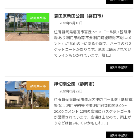
豊田原新田公園（磐田市）
静岡県西部
2023年9月10日
住所 静岡県磐田市富丘971-3 ゴール数 1基 駐車
場 あり 利用予約等 不要 利用可能時間 不明 コメ
ント 小さな山の上にある公園で、ハーフのバス
ケットコートがあります。地面は舗装されてい
てラインもひかれています。駐 […]
続きを読む
押切南公園（静岡市）
静岡県中部
2023年5月22日
住所 静岡県静岡市清水区押切 ゴール数 1基 駐車
場 なし 利用予約等 不要 利用可能時間 8:00～
20:00 コメント 公園の広場にバスケットゴール
が設置されています。広場は土なので、雨上が
りなどは使いにくいかもしれ […]
続きを読む