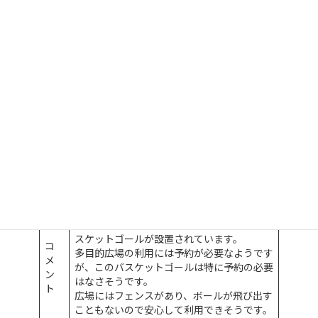
車
あり（34台）
場
利
用
予
不要
約
等
利
用
可
不明
能
時
間
多目的広場となっているグラウンドの端にバ
スケットゴールが設置されています。
コ
多目的広場の利用には予約が必要なようです
メ
が、このバスケットゴールは特に予約の必要
ン
はなさそうです。
ト
広場にはフェンスがあり、ボールが飛び出す
こともないので安心して利用できそうです。