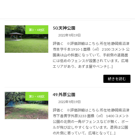
続きを読む
50.天神公園
第3・4地区
2022年9月19日
評価 C ※評価詳細はこちら 所在地 静岡県沼津
市本字千本1910-1 面積（㎡） 2100 コメント 公
園奥は山の斜面になっていて、手前側の道路面
には低めのフェンスが設置されています。広場
エリアがあり、あずま屋やベンチ […]
続きを読む
49.外原公園
第3・4地区
2022年9月19日
評価 C ※評価詳細はこちら 所在地 静岡県沼津
市下香貫字外原3233 面積（㎡） 1400 コメント
公園の北側の一角がフェンスなどが無く、ボー
ルが飛び出しやすくなっています。遊具は公園
の片側に寄っていて、広場となって […]