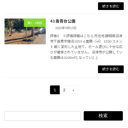
続きを読む
43.香貫台公園
第3・4地区
2022年9月15日
評価 E ※評価詳細はこちら 所在地 静岡県沼津
市下香貫字猪沼1053-6 面積（㎡） 1200 コメン
ト 細く変形した土地で、ボール遊びに十分な広
さが確保されていません。 沼津市が公開してい
る面積は1200㎡となってい […]
続きを読む
投
1
2
»
固
固
定
定
稿
ペ
ペ
ー
ー
の
ジ
ジ
検索
ペ