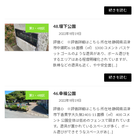
続きを読む
48.堰下公園
第3・4地区
2022年9月19日
評価 C ※評価詳細はこちら 所在地 静岡県沼津
市中瀬町6-18 面積（㎡） 1300 コメント バスケ
ットゴールのような遊具があり、ボール遊びを
するエリアはある程度明確化されていますが、
鉄棒などの遊具も近く、やや安全面 […]
続きを読む
46.幸福公園
第3・4地区
2022年9月19日
評価 D ※評価詳細はこちら 所在地 静岡県沼津
市下香貫字大久保2401-11 面積（㎡） 400 コメ
ント 公園全体は低めのフェンスで囲まれていま
す。遊具が置かれているスペースが多く、ボー
ル遊びができそうなスペースがあ […]