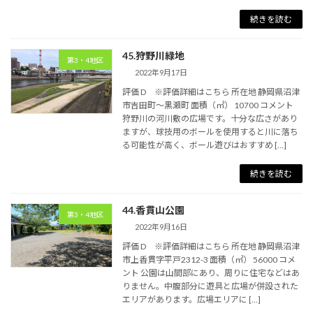
続きを読む
45.狩野川緑地
第3・4地区
2022年9月17日
評価 D ※評価詳細はこちら 所在地 静岡県沼津
市吉田町～黒瀬町 面積（㎡） 10700 コメント
狩野川の河川敷の広場です。十分な広さがあり
ますが、球技用のボールを使用すると川に落ち
る可能性が高く、ボール遊びはおすすめ […]
続きを読む
44.香貫山公園
第3・4地区
2022年9月16日
評価 D ※評価詳細はこちら 所在地 静岡県沼津
市上香貫字平戸2312-3 面積（㎡） 56000 コメ
ント 公園は山間部にあり、周りに住宅などはあ
りません。中腹部分に遊具と広場が併設された
エリアがあります。広場エリアに […]