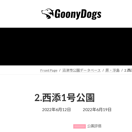
コ
ナ
ン
ビ
テ
ゲ
ン
ー
ツ
シ
へ
ョ
ス
ン
キ
に
ッ
移
プ
動
Front Page
沼津市公園データベース
原・浮島
2.
2.西添1号公園
最
2022年6月12日
2022年6月19日
終
更
新