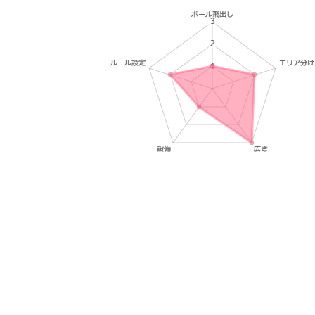
日
時
: