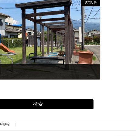
次の記事
園
検索
理規程