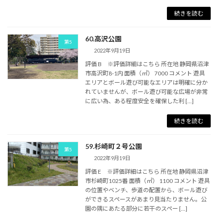
続きを読む
60.高沢公園
第5
2022年9月19日
評価 B ※評価詳細はこちら 所在地 静岡県沼津
市高沢町8-1内 面積（㎡） 7000 コメント 遊具
エリアとボール遊び可能なエリアは明確に分か
れていませんが、ボール遊び可能な広場が非常
に広い為、ある程度安全を確保した利 […]
続きを読む
59.杉崎町２号公園
第5
2022年9月19日
評価 E ※評価詳細はこちら 所在地 静岡県沼津
市杉崎町1025番 面積（㎡） 1100 コメント 遊具
の位置やベンチ、歩道の配置から、ボール遊び
ができるスペースがあまり見当たりません。公
園の隅にあたる部分に若干のスペー […]