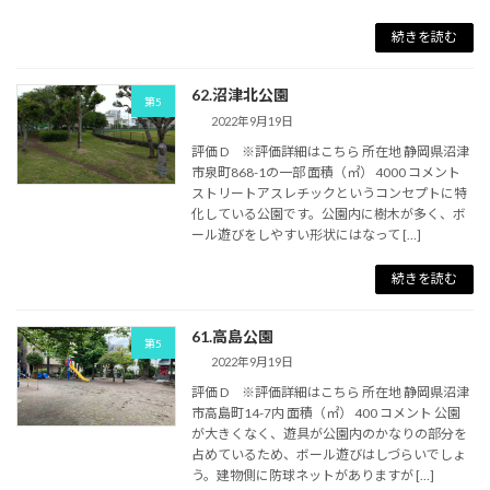
続きを読む
62.沼津北公園
第5
2022年9月19日
評価 D ※評価詳細はこちら 所在地 静岡県沼津
市泉町868-1の一部 面積（㎡） 4000 コメント
ストリートアスレチックというコンセプトに特
化している公園です。公園内に樹木が多く、ボ
ール遊びをしやすい形状にはなって […]
続きを読む
61.高島公園
第5
2022年9月19日
評価 D ※評価詳細はこちら 所在地 静岡県沼津
市高島町14-7内 面積（㎡） 400 コメント 公園
が大きくなく、遊具が公園内のかなりの部分を
占めているため、ボール遊びはしづらいでしょ
う。建物側に防球ネットがありますが […]