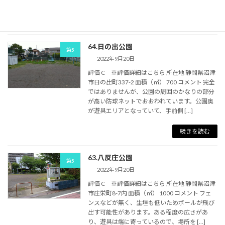
続きを読む
64.日の出公園
第5
2022年9月20日
評価 C ※評価詳細はこちら 所在地 静岡県沼津
市日の出町337-2 面積（㎡） 700 コメント 完全
ではありませんが、公園の周囲のかなりの部分
が高い防球ネットでおおわれています。公園奥
が遊具エリアとなっていて、手前側 […]
続きを読む
63.八反庄公園
第5
2022年9月20日
評価 C ※評価詳細はこちら 所在地 静岡県沼津
市庄栄町8-7内 面積（㎡） 1000 コメント フェ
ンスなどが無く、生垣も低いためボールが飛び
出す可能性があります。ある程度の広さがあ
り、遊具は端に寄っているので、場所を […]