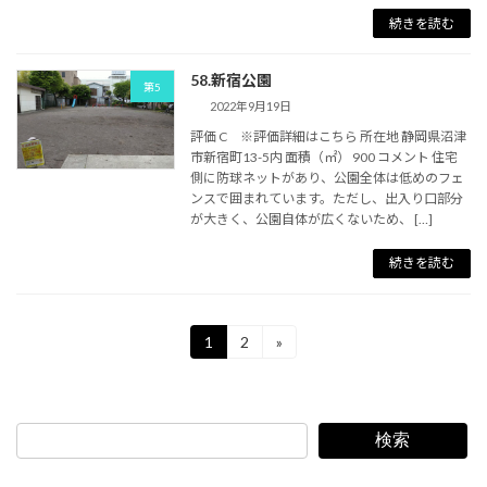
続きを読む
58.新宿公園
第5
2022年9月19日
評価 C ※評価詳細はこちら 所在地 静岡県沼津
市新宿町13-5内 面積（㎡） 900 コメント 住宅
側に防球ネットがあり、公園全体は低めのフェ
ンスで囲まれています。ただし、出入り口部分
が大きく、公園自体が広くないため、 […]
続きを読む
投
1
2
»
固
固
定
定
稿
ペ
ペ
ー
ー
の
ジ
ジ
検索
ペ