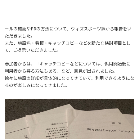
9/12日に開催された、第4回のストリートスポーツパーク（仮）の
新
ワークショップに参加させていただきました。
日
時
:
今回のワークショップでは、パーク供用開始までの詳細スケジュ
ールの確認やPRの方法について、ウィズスポーツ課から報告をい
ただきました。
また、施設名・看板・キャッチコピーなどを新たな検討項目とし
て、ご提示いただきました。
参加者からは、「キャッチコピーなどについては、供用開始後に
利用者から募る方法もある」など、意見が出されました。
徐々に施設の詳細が具体的になってきていて、利用できるようにな
るのが楽しみになってきました。