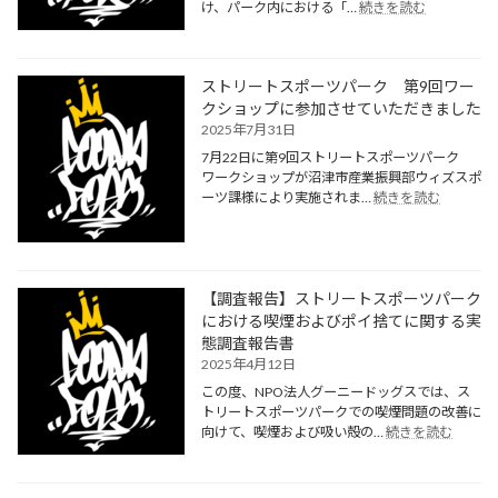
:
け、パーク内における「…
続きを読む
の
【追
お
加
知
調
ら
査
ストリートスポーツパーク 第9回ワー
せ
報
クショップに参加させていただきました
告】
2025年7月31日
ス
7月22日に第9回ストリートスポーツパーク
ト
ワークショップが沼津市産業振興部ウィズスポ
リ
:
ーツ課様により実施されま…
続きを読む
ー
ス
ト
ト
ス
リ
ポ
ー
ー
ト
【調査報告】ストリートスポーツパーク
ツ
ス
における喫煙およびポイ捨てに関する実
パ
ポ
態調査報告書
ー
ー
ク
2025年4月12日
ツ
に
この度、NPO法人グーニードッグスでは、ス
パ
お
トリートスポーツパークでの喫煙問題の改善に
ー
け
:
向けて、喫煙および吸い殻の…
続きを読む
ク
る
【調
第
喫
査
9
煙
報
回