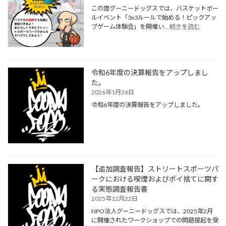
この度グーニードッグスでは、バスケットボー
ルイベント「3x3ルールで始める！ピックアッ
:
プゲーム体験会」を開催い…
続きを読む
「3x3
ル
ー
ル
で
令和6年度の決算報告をアップしまし
始
た。
め
2026年1月26日
る！
令和6年度の決算報告をアップしました。
ピ
ッ
ク
ア
ッ
プ
ゲ
【追加調査報告】ストリートスポーツパ
ー
ークにおける喫煙およびポイ捨てに関す
ム
体
る実態調査報告書
験
2025年12月22日
会」
NPO法人グーニードッグスでは、2025年2月
開
に開催されたワークショップでの問題提起を受
催